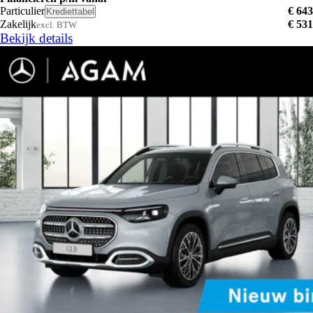
Particulier
€ 643
Krediettabel
Zakelijk
€ 531
excl. BTW
Bekijk details