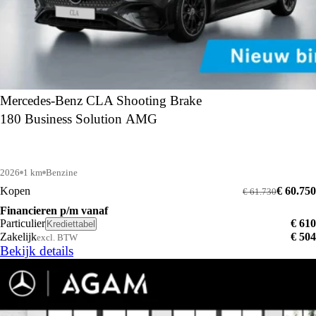
Mercedes-Benz CLA Shooting Brake
180 Business Solution AMG
2026
1 km
Benzine
Kopen
€ 60.750
€ 61.730
Financieren p/m vanaf
Particulier
€ 610
Krediettabel
Zakelijk
€ 504
excl. BTW
Bekijk details