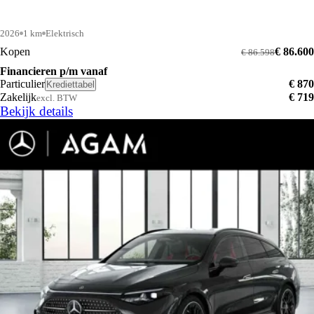
2026
1 km
Elektrisch
Kopen
€ 86.600
€ 86.598
Financieren p/m vanaf
Particulier
€ 870
Krediettabel
Zakelijk
€ 719
excl. BTW
Bekijk details