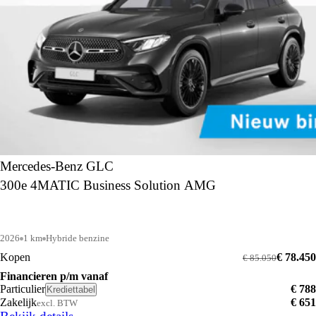
Mercedes-Benz GLC
300e 4MATIC Business Solution AMG
2026
1 km
Hybride benzine
Kopen
€ 78.450
€ 85.050
Financieren p/m vanaf
Particulier
€ 788
Krediettabel
Zakelijk
€ 651
excl. BTW