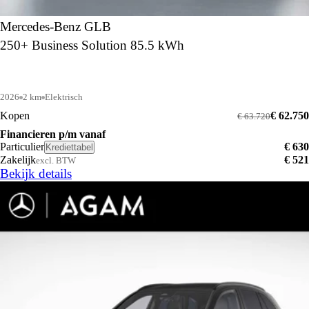
Mercedes-Benz GLB
250+ Business Solution 85.5 kWh
2026
2 km
Elektrisch
Kopen
€ 62.750
€ 63.720
Financieren p/m vanaf
Particulier
€ 630
Krediettabel
Zakelijk
€ 521
excl. BTW
Bekijk details