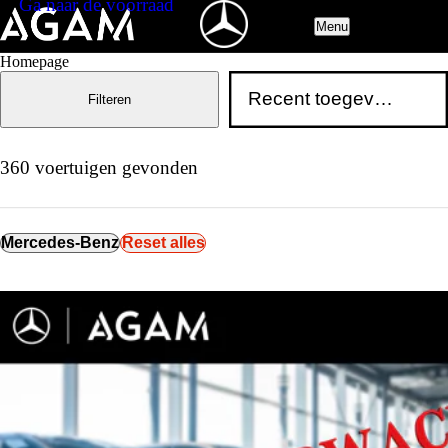
Ga naar de voorraad
Menu
Homepage
Filteren
360 voertuigen gevonden
Mercedes-Benz
Reset alles