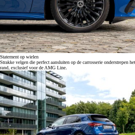
Statement op wielen
Strakke velgen die perfect aansluiten op de carrosserie onderstrepen h
rand, exclusief voor de AMG Line.