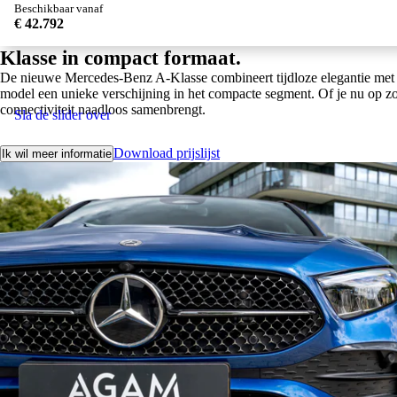
Beschikbaar vanaf
€ 42.792
Klasse in compact formaat.
De nieuwe Mercedes-Benz A-Klasse combineert tijdloze elegantie met da
model een unieke verschijning in het compacte segment. Of je nu op zoe
connectiviteit naadloos samenbrengt.
Sla de slider over
Download prijslijst
Ik wil meer informatie