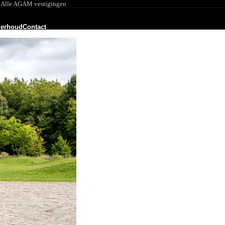
M
Alle AGAM vestigingen
derhoud
Contact