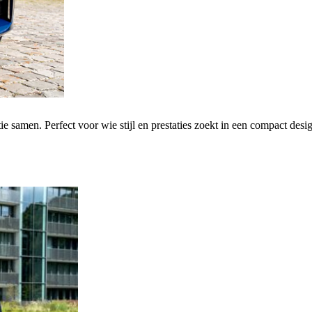
samen. Perfect voor wie stijl en prestaties zoekt in een compact desi