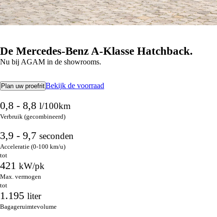
De Mercedes-Benz A-Klasse Hatchback.
Nu bij AGAM in de showrooms.
Bekijk de voorraad
Plan uw proefrit
0,8 - 8,8
l/100km
Verbruik (gecombineerd)
3,9 - 9,7
seconden
Acceleratie (0-100 km/u)
tot
421
kW/pk
Max. vermogen
tot
1.195
liter
Bagageruimtevolume