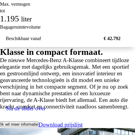
Max. vermogen
tot
1.195
liter
Bagageruimtevolume
Beschikbaar vanaf
€ 42.792
Klasse in compact formaat.
De nieuwe Mercedes-Benz A-Klasse combineert tijdloze
elegantie met dagelijks gebruiksgemak. Met een sportief
en gestroomlijnd ontwerp, een innovatief interieur en
geavanceerde technologieën is dit model een unieke
verschijning in het compacte segment. Of je nu op zoek
bent naar dynamische prestaties of een luxueuze
rijervaring, de A-Klasse biedt het allemaal. Een auto die
kracht, comfort en connectiviteit naadloos samenbrengt.
Sla de slider over
Download prijslijst
Ik wil meer informatie