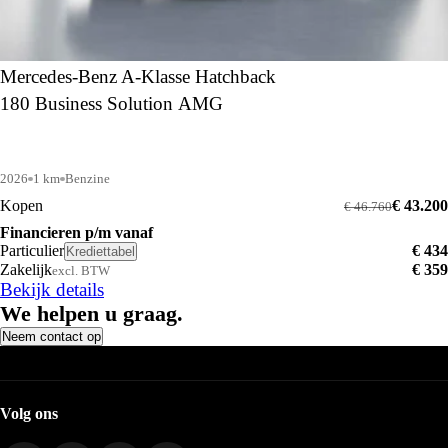
Mercedes-Benz A-Klasse Hatchback
180 Business Solution AMG
2026
1 km
Benzine
Kopen
€ 43.200
€ 46.760
Financieren p/m vanaf
Particulier
€ 434
Krediettabel
Zakelijk
€ 359
excl. BTW
Bekijk details
We helpen u graag.
Neem contact op
Vestigingen
AGAM Den Haag
AGAM Leiden
AGAM Naaldwijk
Volg ons
Alle AGAM vestigingen