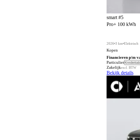
Elektrisch verstelbare voorstoelen met
2
geheugen
smart #5
Getint glas
21
Pro+ 100 kWh
Grootlichtassistent
22
Head-up display
2026
3 km
Elektrisch
20
Kopen
Hoofdairbags voor en achter
21
Financieren p/m v
Particulier
Krediettab
Keyless entry
22
Zakelijk
excl. BTW
Bekijk details
Keyless start
15
Koelkast
6
Lichtmetalen wielen (19")
13
Lichtmetalen wielen (20")
6
Lichtmetalen wielen (21")
3
Panoramadak
16