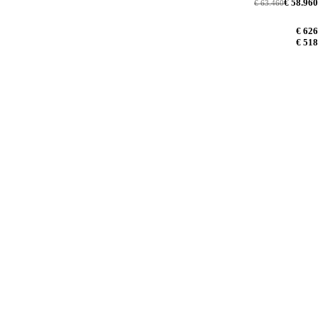
€ 58.960
€ 63.460
€ 626
€ 518