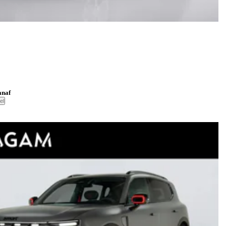
anaf
el