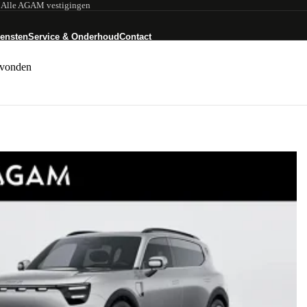
M
Alle AGAM vestigingen
iensten
Service & Onderhoud
Contact
Modellen
smart #1
evonden
smart #3
smart #5