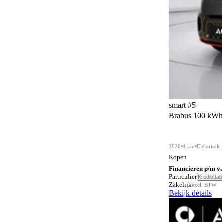
Regensensor
22
Rijstrooksensor
22
Rondomzichtcamera
22
Rookvrij
3
Sfeerverlichting
22
Sportstuurwiel
10
smart #5
Stoelen in hoogte verstelbaar
Brabus 100 kW
8
Stoelventilatie
14
2026
4 km
Elektrisch
Stoelverwarming achter
7
Kopen
Stoelverwarming voor
Financieren p/m v
22
Particulier
Krediettab
Zakelijk
excl. BTW
Stuurwielverwarming
22
Bekijk details
Verkeersbordenherkenning
22