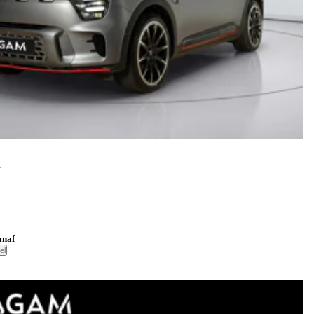
h
anaf
el