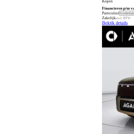
Kopen
Financieren p/m v
Bestuurdersstoel in hoogte verstelbaar
8
Particulier
Krediettab
Zakelijk
excl. BTW
Climate control
22
Bekijk details
Dodehoeksignalering
22
Draadloos opladen mobiele telefoon
22
Elektrisch bedienbare achterklep
22
Elektrisch verstelbare bestuurdersstoel
7
Elektrisch verstelbare bestuurdersstoel met
22
geheugen
Elektrisch verstelbare passagiersstoel
6
Elektrisch verstelbare passagiersstoel met
8
geheugen
Elektrisch verstelbare voorstoel
7
Elektrisch verstelbare voorstoelen
14