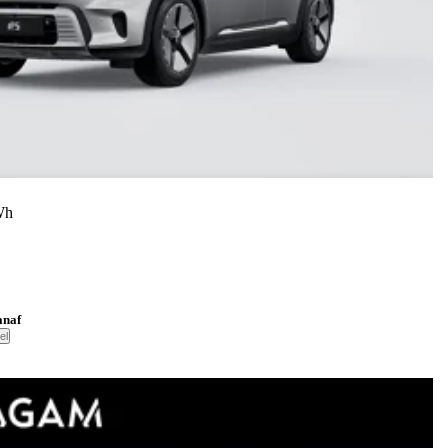
Wh
anaf
el