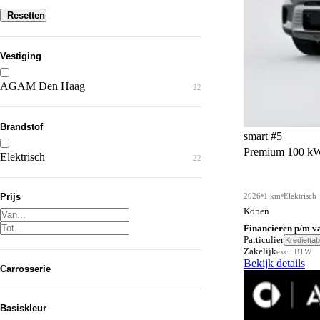
Resetten
Vestiging
AGAM Den Haag
22
Brandstof
smart #5
Premium 100 k
Elektrisch
22
2026
1 km
Elektrisch
Prijs
Kopen
Financieren p/m v
Particulier
Krediettab
Zakelijk
excl. BTW
Bekijk details
Carrosserie
SUV
22
Basiskleur