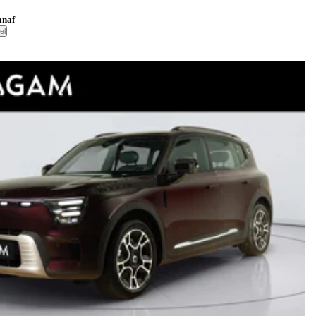
anaf
el