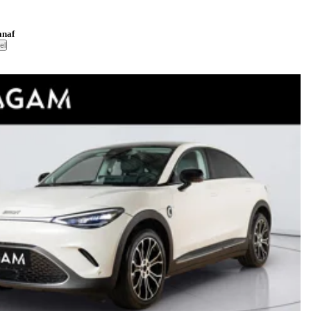
anaf
el