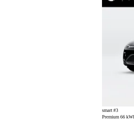
Warmtewerend glas
7
WiFi hotspot
21
smart #3
Premium 66 kW