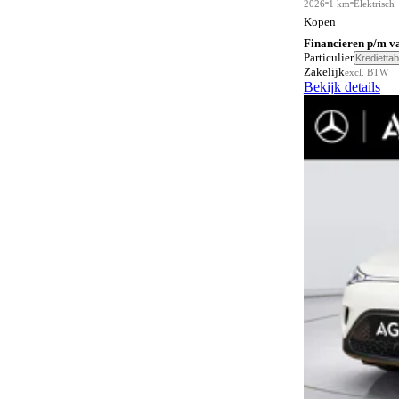
2026
1 km
Elektrisch
Kopen
Financieren p/m v
Particulier
Krediettab
Zakelijk
excl. BTW
Bekijk details