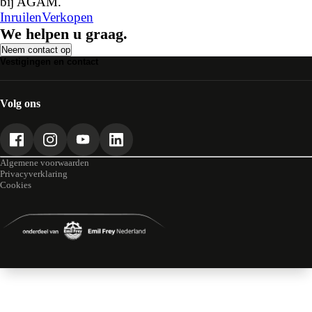
bij AGAM.
Inruilen
Verkopen
We helpen u graag.
Neem contact op
Vestigingen en contact
smart Center Den Haag
Alle AGAM vestigingen
Volg ons
Algemene voorwaarden
Privacyverklaring
Cookies